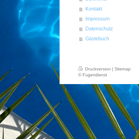
Kontakt
Impressum
Datenschutz
Gästebuch
Druckversion
|
Sitemap
© Fugendienst